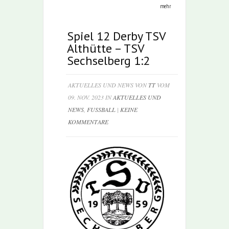
mehr
Spiel 12 Derby TSV
Althütte – TSV
Sechselberg 1:2
AKTUELLES UND NEWS VON
TT
VOM
09. NOV. 2023 IN
AKTUELLES UND
NEWS
,
FUSSBALL
|
KEINE
KOMMENTARE