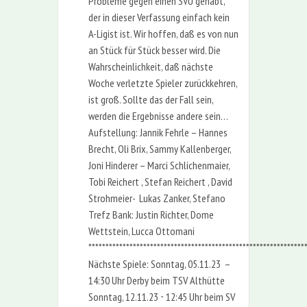
Probleme gegen einen SVU gehabt,
der in dieser Verfassung einfach kein
A-Ligist ist. Wir hoffen, daß es von nun
an Stück für Stück besser wird. Die
Wahrscheinlichkeit, daß nächste
Woche verletzte Spieler zurückkehren,
ist groß. Sollte das der Fall sein,
werden die Ergebnisse andere sein…
Aufstellung: Jannik Fehrle – Hannes
Brecht, Oli Brix, Sammy Kallenberger,
Joni Hinderer – Marci Schlichenmaier,
Tobi Reichert , Stefan Reichert , David
Strohmeier- Lukas Zanker, Stefano
Trefz Bank: Justin Richter, Dome
Wettstein, Lucca Ottomani
***************************************************************
Nächste Spiele: Sonntag, 05.11.23 –
14:30 Uhr Derby beim TSV Althütte
Sonntag, 12.11.23 ⋅ 12:45 Uhr beim SV