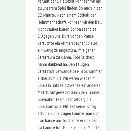
Verlauf der 1. Halbzeit könnten wir nie
zu unserem Spiel finden. So auch in der
22. Minute. Nach einem Eckball der
Heimmannschaft könnten wir den Ball
nicht sauber klären. Schon stand es
2:0 gegen uns. Kurz vor den Pause
versuchte ein Allmersbacher Spieler,
ein wenig zu ungestüm, im eigenen
Strafraum zu klären. Tobi Reichert
nahm dankend an. Den fälligen
Strafstoß verwandelte Niki Schommer
sicher zum 2:1. Wir waren wieder im
Spiel! In Halbzeit 2 war es ein anderes
Match. Aufgeweckt durch den Trainer
übernahm Team Sechselberg die
Spielkontrolle. Mit teilweise richtig
schönen Spielzügen konnte man sich
Torchance um Torchance erarbeiten.
So konnte Joni Hinderer in der Minute