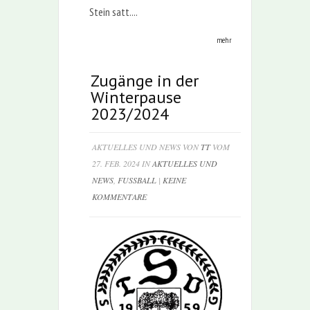
Stein satt....
mehr
Zugänge in der
Winterpause
2023/2024
AKTUELLES UND NEWS VON
TT
VOM
27. FEB. 2024 IN
AKTUELLES UND
NEWS
,
FUSSBALL
|
KEINE
KOMMENTARE