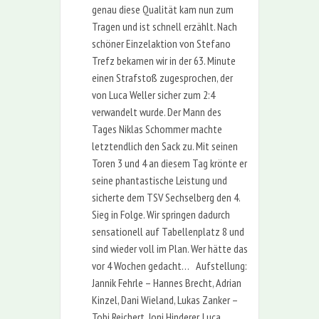
genau diese Qualität kam nun zum
Tragen und ist schnell erzählt. Nach
schöner Einzelaktion von Stefano
Trefz bekamen wir in der 63. Minute
einen Strafstoß zugesprochen, der
von Luca Weller sicher zum 2:4
verwandelt wurde. Der Mann des
Tages Niklas Schommer machte
letztendlich den Sack zu. Mit seinen
Toren 3 und 4 an diesem Tag krönte er
seine phantastische Leistung und
sicherte dem TSV Sechselberg den 4.
Sieg in Folge. Wir springen dadurch
sensationell auf Tabellenplatz 8 und
sind wieder voll im Plan. Wer hätte das
vor 4 Wochen gedacht… Aufstellung:
Jannik Fehrle – Hannes Brecht, Adrian
Kinzel, Dani Wieland, Lukas Zanker –
Tobi Reichert, Joni Hinderer, Luca