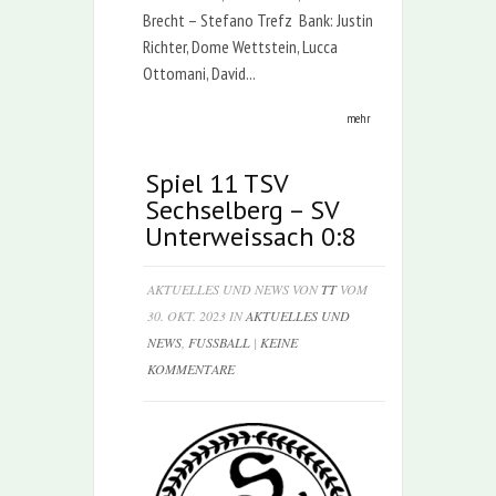
Brecht – Stefano Trefz Bank: Justin
Richter, Dome Wettstein, Lucca
Ottomani, David...
mehr
Spiel 11 TSV
Sechselberg – SV
Unterweissach 0:8
AKTUELLES UND NEWS VON
TT
VOM
30. OKT. 2023 IN
AKTUELLES UND
NEWS
,
FUSSBALL
|
KEINE
KOMMENTARE