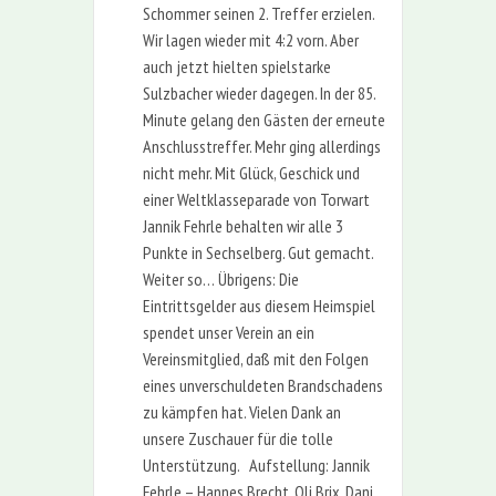
Schommer seinen 2. Treffer erzielen.
Wir lagen wieder mit 4:2 vorn. Aber
auch jetzt hielten spielstarke
Sulzbacher wieder dagegen. In der 85.
Minute gelang den Gästen der erneute
Anschlusstreffer. Mehr ging allerdings
nicht mehr. Mit Glück, Geschick und
einer Weltklasseparade von Torwart
Jannik Fehrle behalten wir alle 3
Punkte in Sechselberg. Gut gemacht.
Weiter so… Übrigens: Die
Eintrittsgelder aus diesem Heimspiel
spendet unser Verein an ein
Vereinsmitglied, daß mit den Folgen
eines unverschuldeten Brandschadens
zu kämpfen hat. Vielen Dank an
unsere Zuschauer für die tolle
Unterstützung. Aufstellung: Jannik
Fehrle – Hannes Brecht, Oli Brix, Dani