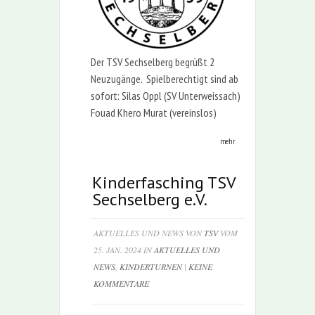
Der TSV Sechselberg begrüßt 2
Neuzugänge. Spielberechtigt sind ab
sofort: Silas Oppl (SV Unterweissach)
Fouad Khero Murat (vereinslos)
mehr
Kinderfasching TSV
Sechselberg e.V.
AKTUELLES UND NEWS VON
TSV
VOM
25. JAN. 2024 IN
AKTUELLES UND
NEWS
,
KINDERTURNEN
|
KEINE
KOMMENTARE